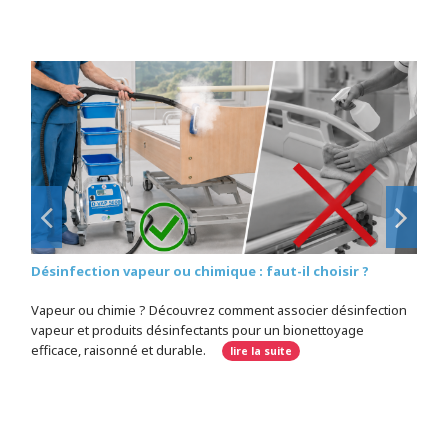
Désinfection vapeur ou chimique : faut-il choisir ?
Vapeur ou chimie ? Découvrez comment associer désinfection
vapeur et produits désinfectants pour un bionettoyage
efficace, raisonné et durable.
lire la suite
Retour sur trois jours de salon à Santexpo Paris 2024
Venez rencontrer PRISM au salon Autonomic PARIS
Venez rencontrer PRISM au salon Medica de Dusseldorf
Venez rencontrer PRISM au Congrès des pompiers à
Nancy
Désinfection vapeur des dispositifs médicaux : une