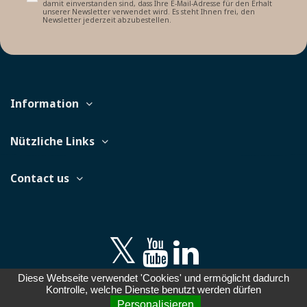
damit einverstanden sind, dass Ihre E-Mail-Adresse für den Erhalt
unserer Newsletter verwendet wird. Es steht Ihnen frei, den
Newsletter jederzeit abzubestellen.
Information
Nützliche Links
Contact us
Diese Webseite verwendet 'Cookies' und ermöglicht dadurch
©PRISM 2021 - Erstellt von der
Webagentur Cibleweb
Kontrolle, welche Dienste benutzt werden dürfen
Personalisieren