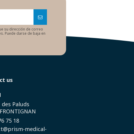
ue su dirección de correo
nes. Puede darse de baja en
ct us
M
 des Paluds
 FRONTIGNAN
76 75 18
ct@prism-medical-