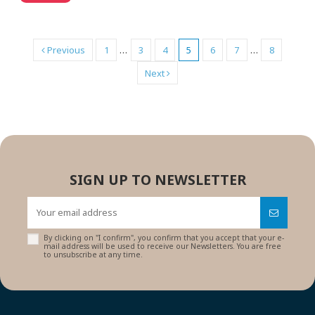
Previous
1
…
3
4
5
6
7
…
8
Next
SIGN UP TO NEWSLETTER
By clicking on "I confirm", you confirm that you accept that your e-
mail address will be used to receive our Newsletters. You are free
to unsubscribe at any time.