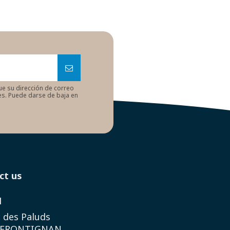
ue su dirección de correo
nes. Puede darse de baja en
ct us
M
 des Paluds
 FRONTIGNAN