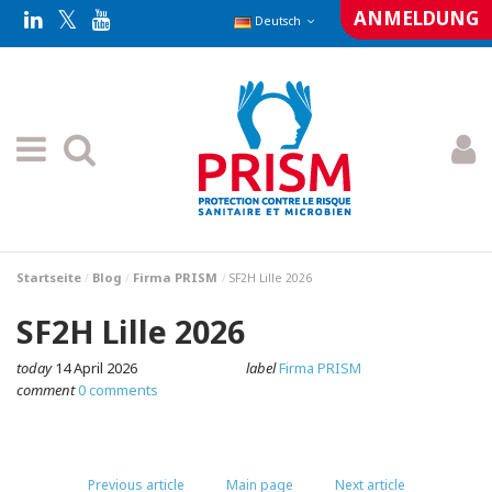
ANMELDUNG
Deutsch
Startseite
Blog
Firma PRISM
SF2H Lille 2026
SF2H Lille 2026
today
14 April 2026
label
Firma PRISM
comment
0 comments
Previous article
Main page
Next article