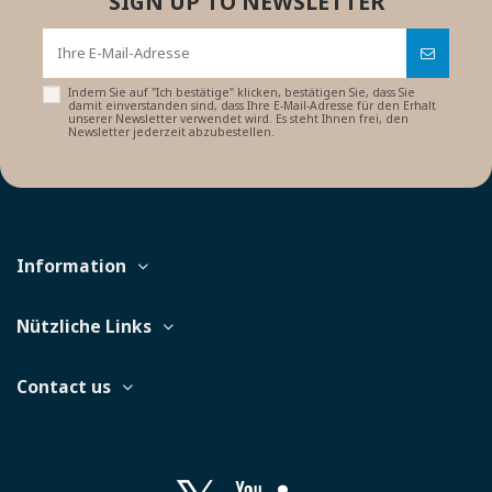
SIGN UP TO NEWSLETTER
Indem Sie auf "Ich bestätige" klicken, bestätigen Sie, dass Sie
damit einverstanden sind, dass Ihre E-Mail-Adresse für den Erhalt
unserer Newsletter verwendet wird. Es steht Ihnen frei, den
Newsletter jederzeit abzubestellen.
Information
Nützliche Links
Contact us